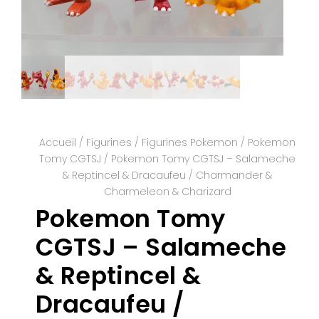
Accueil
/
Figurines
/
Figurines Pokemon
/
Pokemon
Tomy CGTSJ
/ Pokemon Tomy CGTSJ – Salameche
& Reptincel & Dracaufeu / Charmander &
Charmeleon & Charizard
Pokemon Tomy
CGTSJ – Salameche
& Reptincel &
Dracaufeu /