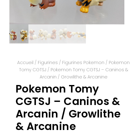
Accueil
/
Figurines
/
Figurines Pokemon
/
Pokemon
Tomy CGTSJ
/ Pokemon Tomy CGTSJ – Caninos &
Arcanin / Growlithe & Arcanine
Pokemon Tomy
CGTSJ – Caninos &
Arcanin / Growlithe
& Arcanine