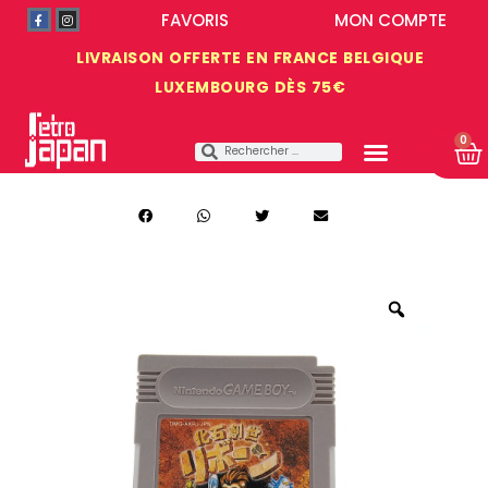
FAVORIS
MON COMPTE
LIVRAISON OFFERTE EN FRANCE BELGIQUE
LUXEMBOURG DÈS 75€
0