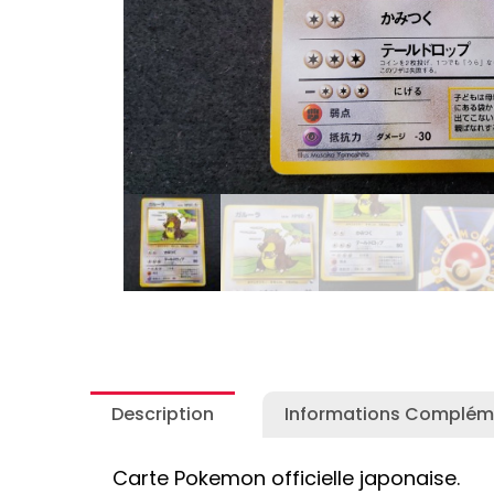
Autres Collections Pokemon
...
Detectiv
Yu-Gi-O
Description
Informations Complém
Carte Pokemon officielle japonaise.