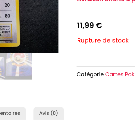
e Conan
Haikyu!!
h
Promised Neverland
Overlord
11,99
€
Rupture de stock
Catégorie
Cartes Po
entaires
Avis (0)