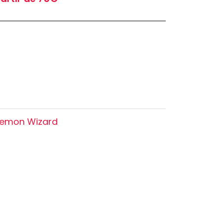
Oshi no Ko
Hell's Paradise
Autres Animes
kemon Wizard