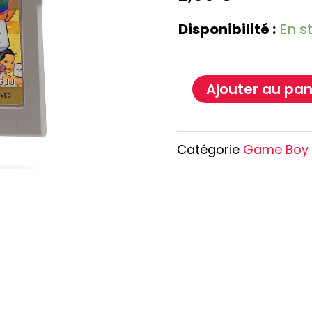
e Conan
Haikyu!!
Disponibilité :
En s
h
Promised Neverland
Overlord
Ajouter au pan
Catégorie
Game Boy