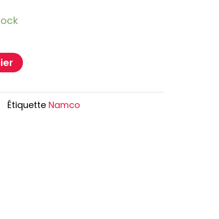
Oshi no Ko
tock
Hell's Paradise
Autres Animes
ier
Étiquette
Namco