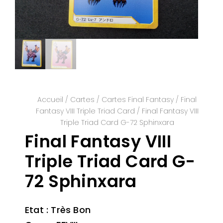
Accueil
/
Cartes
/
Cartes Final Fantasy
/
Final
Fantasy VIII Triple Triad Card
/ Final Fantasy VIII
Triple Triad Card G-72 Sphinxara
Final Fantasy VIII
Triple Triad Card G-
72 Sphinxara
Etat : Très Bon