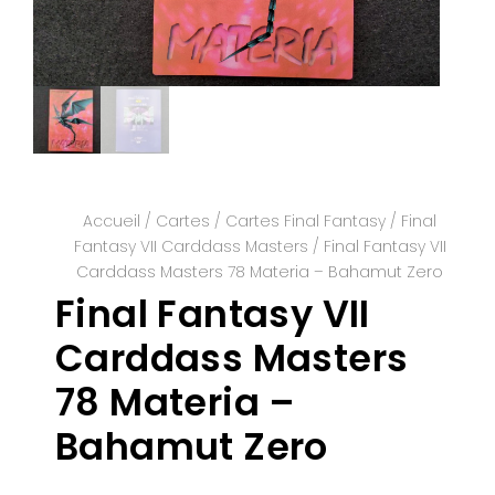
Accueil
/
Cartes
/
Cartes Final Fantasy
/
Final
Fantasy VII Carddass Masters
/ Final Fantasy VII
Carddass Masters 78 Materia – Bahamut Zero
Final Fantasy VII
Carddass Masters
78 Materia –
Bahamut Zero