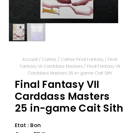
Accueil
/
Cartes
/
Cartes Final Fantasy
/
Final
Fantasy VII Carddass Masters
/ Final Fantasy VII
Carddass Masters 25 in-game Cait Sith
Final Fantasy VII
Carddass Masters
25 in-game Cait Sith
Etat : Bon