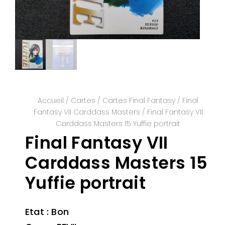
Accueil
/
Cartes
/
Cartes Final Fantasy
/
Final
Fantasy VII Carddass Masters
/ Final Fantasy VII
Carddass Masters 15 Yuffie portrait
Final Fantasy VII
Carddass Masters 15
Yuffie portrait
Etat : Bon