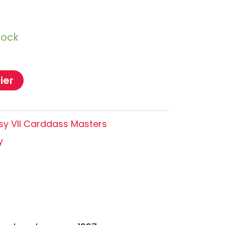
Oshi no Ko
Hell's Paradise
tock
Autres Animes
ier
asy VII Carddass Masters
y