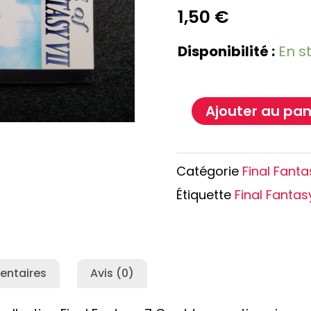
e Conan
Haikyu!!
1,50
€
h
Promised Neverland
Disponibilité :
En s
Overlord
Ajouter au pan
Catégorie
Final Fant
Étiquette
Final Fantas
entaires
Avis (0)