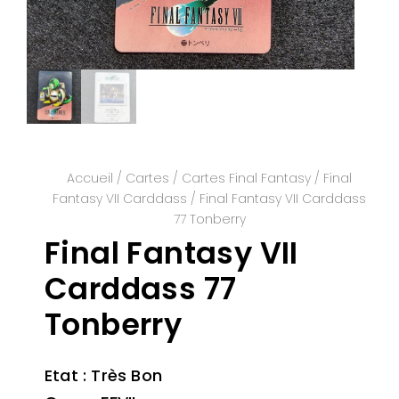
Accueil
/
Cartes
/
Cartes Final Fantasy
/
Final
Fantasy VII Carddass
/ Final Fantasy VII Carddass
77 Tonberry
Final Fantasy VII
Carddass 77
Tonberry
Etat : Très Bon