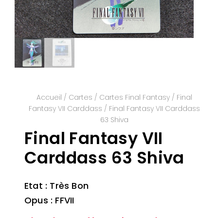
Accueil
/
Cartes
/
Cartes Final Fantasy
/
Final
Fantasy VII Carddass
/ Final Fantasy VII Carddass
63 Shiva
Final Fantasy VII
Carddass 63 Shiva
Etat : Très Bon
Opus : FFVII