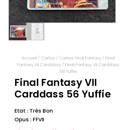
Accueil
/
Cartes
/
Cartes Final Fantasy
/
Final
Fantasy VII Carddass
/ Final Fantasy VII Carddass
56 Yuffie
Final Fantasy VII
Carddass 56 Yuffie
Etat : Très Bon
Opus : FFVII