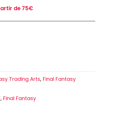
Oshi no Ko
partir de 75€
Hell's Paradise
Autres Animes
asy Trading Arts
,
Final Fantasy
F
,
Final Fantasy