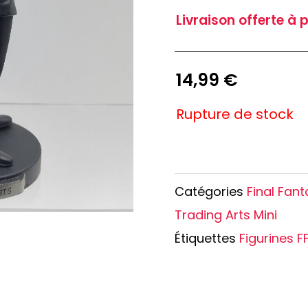
e Conan
Haikyu!!
Livraison offerte à 
h
Promised Neverland
Overlord
14,99
€
Rupture de stock
Catégories
Final Fant
Trading Arts Mini
Étiquettes
Figurines F