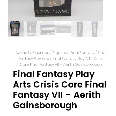
Accueil
/
Figurines
/
Figurines Final Fantasy
/
Final
Fantasy Play Arts
/ Final Fantasy Play Arts Crisis
Core Final Fantasy VII – Aerith Gainsborough
Final Fantasy Play
Arts Crisis Core Final
Fantasy VII – Aerith
Gainsborough