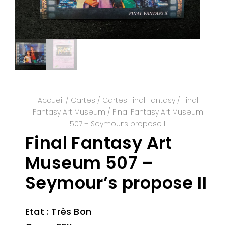
Accueil
/
Cartes
/
Cartes Final Fantasy
/
Final
Fantasy Art Museum
/ Final Fantasy Art Museum
507 – Seymour’s propose II
Final Fantasy Art
Museum 507 –
Seymour’s propose II
Etat : Très Bon