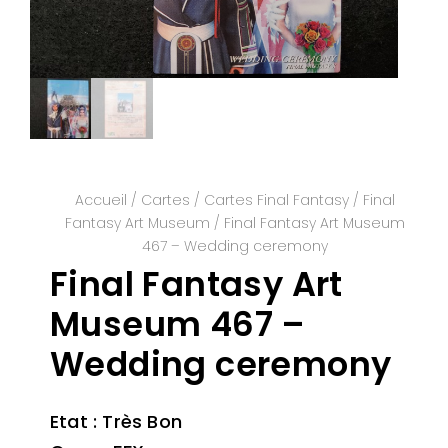
Accueil
/
Cartes
/
Cartes Final Fantasy
/
Final
Fantasy Art Museum
/ Final Fantasy Art Museum
467 – Wedding ceremony
Final Fantasy Art
Museum 467 –
Wedding ceremony
Etat : Très Bon