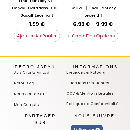
Final Fantasy VIII
Bandai Carddass 003 –
SaGa 1 | Final Fantasy
Squall Leonhart
Legend 1
1,99
€
6,99
€
–
9,99
€
Ajouter Au Panier
Choix Des Options
RETRO JAPAN
INFORMATIONS
Avis Clients Vinted
Livraisons & Retours
Questions Fréquentes
Notre Blog
CGV & Mentions Légales
Nous Contacter
Politique de Confidentialité
Mon Compte
PARTAGER
NOUS SUIVRE
SUR
Follow me