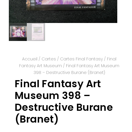
Accueil
/
Cartes
/
Cartes Final Fantasy
/
Final
Fantasy Art Museum
/ Final Fantasy Art Museum
398 – Destructive Burane (Branet)
Final Fantasy Art
Museum 398 –
Destructive Burane
(Branet)