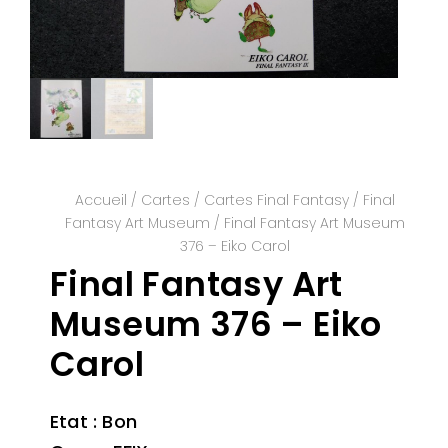
Accueil
/
Cartes
/
Cartes Final Fantasy
/
Final
Fantasy Art Museum
/ Final Fantasy Art Museum
376 – Eiko Carol
Final Fantasy Art
Museum 376 – Eiko
Carol
Etat : Bon