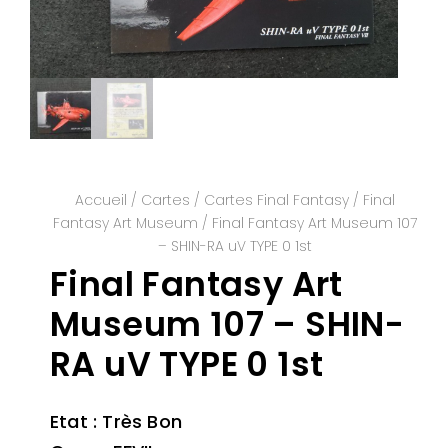
Accueil
/
Cartes
/
Cartes Final Fantasy
/
Final
Fantasy Art Museum
/ Final Fantasy Art Museum 107
– SHIN-RA uV TYPE 0 1st
Final Fantasy Art
Museum 107 – SHIN-
RA uV TYPE 0 1st
Etat : Très Bon