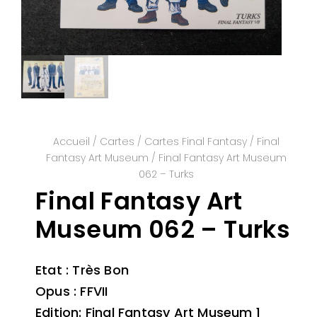
Accueil
/
Cartes
/
Cartes Final Fantasy
/
Final
Fantasy Art Museum
/ Final Fantasy Art Museum
062 – Turks
Final Fantasy Art
Museum 062 – Turks
Etat : Très Bon
Opus : FFVII
Edition: Final Fantasy Art Museum 1