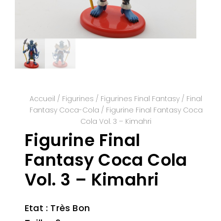
Accueil
/
Figurines
/
Figurines Final Fantasy
/
Final
Fantasy Coca-Cola
/ Figurine Final Fantasy Coca
Cola Vol. 3 – Kimahri
Figurine Final
Fantasy Coca Cola
Vol. 3 – Kimahri
Etat : Très Bon