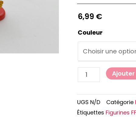
e Conan
Haikyu!!
h
Promised Neverland
6,99
€
Overlord
Couleur
Ajouter
UGS
N/D
Catégorie
Étiquettes
Figurines F