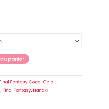
Oshi no Ko
Hell's Paradise
Autres Animes
 au panier
Final Fantasy Coca-Cola
F
,
Final Fantasy
,
Nanaki