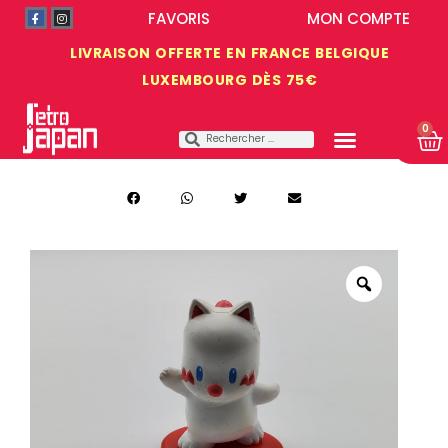
FAVORIS
MON COMPTE
LIVRAISON OFFERTE EN FRANCE BELGIQUE
LUXEMBOURG DÈS 75€
0