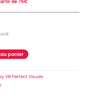
partir de 75€
Oshi no Ko
Hell's Paradise
Autres Animes
tock
 au panier
sy VIII Perfect Visuals
y