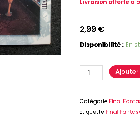
Livraison offerte à 
e Conan
Haikyu!!
h
Promised Neverland
Overlord
2,99
€
Disponibilité :
En s
Ajouter
Catégorie
Final Fanta
Étiquette
Final Fantas