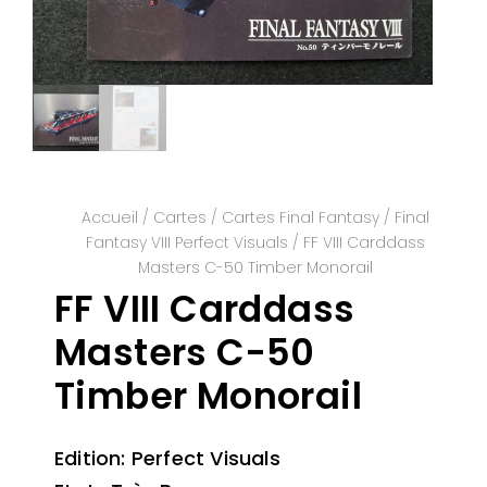
Accueil
/
Cartes
/
Cartes Final Fantasy
/
Final
Fantasy VIII Perfect Visuals
/ FF VIII Carddass
Masters C-50 Timber Monorail
FF VIII Carddass
Masters C-50
Timber Monorail
Edition: Perfect Visuals