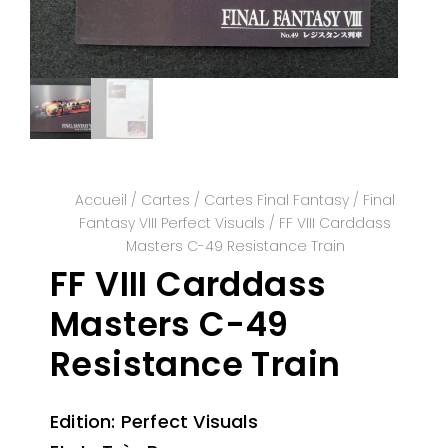
Accueil
/
Cartes
/
Cartes Final Fantasy
/
Final
Fantasy VIII Perfect Visuals
/ FF VIII Carddass
Masters C-49 Resistance Train
FF VIII Carddass
Masters C-49
Resistance Train
Edition: Perfect Visuals