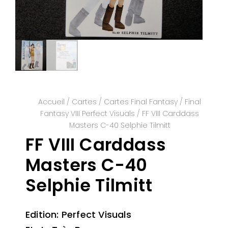
Accueil
/
Cartes
/
Cartes Final Fantasy
/
Final
Fantasy VIII Perfect Visuals
/ FF VIII Carddass
Masters C-40 Selphie Tilmitt
FF VIII Carddass
Masters C-40
Selphie Tilmitt
Edition: Perfect Visuals