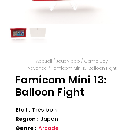
Accueil
/
Jeux Video
/
Game Boy
Advance
/ Famicom Mini 13: Balloon Fight
Famicom Mini 13:
Balloon Fight
Etat :
Très bon
Région :
Japon
Genre :
Arcade