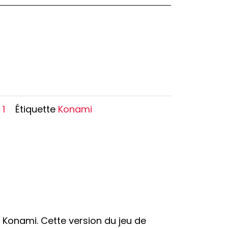
Oshi no Ko
Hell's Paradise
Autres Animes
 1
Étiquette
Konami
 Konami. Cette version du jeu de