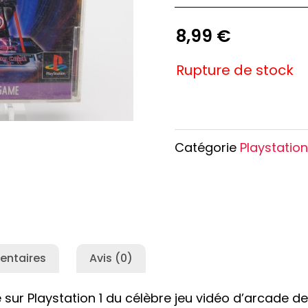
e Conan
Haikyu!!
h
Promised Neverland
8,99
€
Overlord
Rupture de stock
Catégorie
Playstation
entaires
Avis (0)
sur Playstation 1 du célèbre jeu vidéo d’arcade de