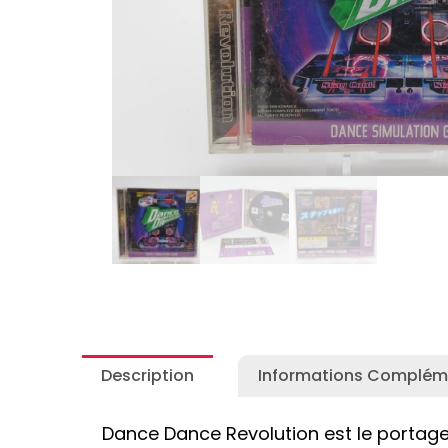
Autres Collections Pokemon
...
Detectiv
Yu-Gi-O
Description
Informations Complém
Dance Dance Revolution est le portage 