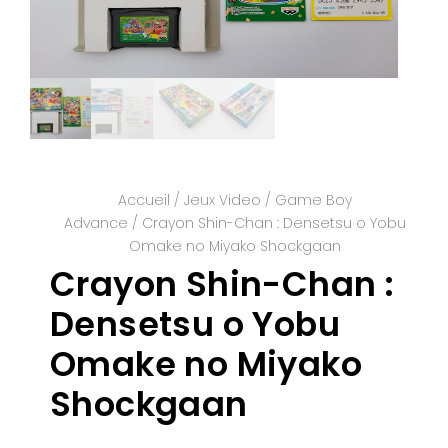
Accueil
/
Jeux Video
/
Game Boy
Advance
/ Crayon Shin-Chan : Densetsu o Yobu
Omake no Miyako Shockgaan
Crayon Shin-Chan :
Densetsu o Yobu
Omake no Miyako
Shockgaan