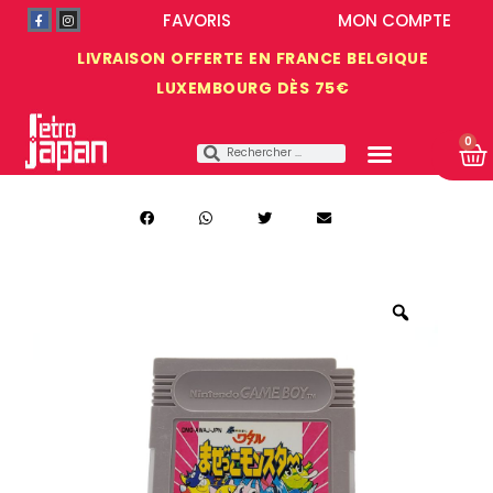
FAVORIS
MON COMPTE
LIVRAISON OFFERTE EN FRANCE BELGIQUE
LUXEMBOURG DÈS 75€
0