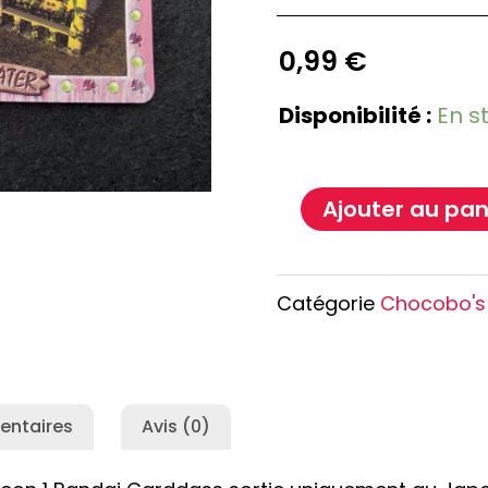
e Conan
Haikyu!!
h
Promised Neverland
0,99
€
Overlord
Disponibilité :
En s
Ajouter au pan
Catégorie
Chocobo's
entaires
Avis (0)