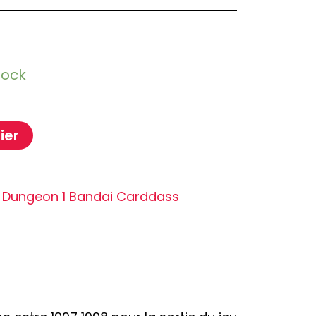
Oshi no Ko
Hell's Paradise
Autres Animes
tock
ier
 Dungeon 1 Bandai Carddass