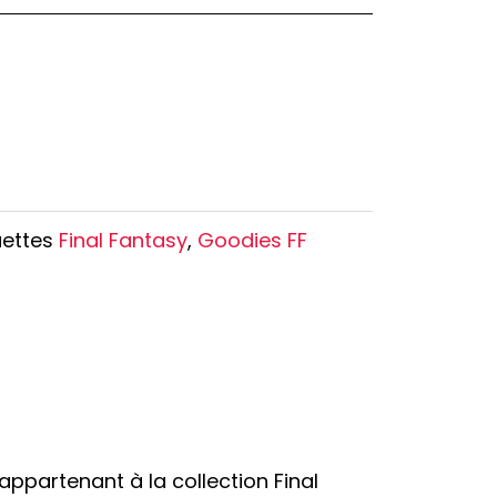
Oshi no Ko
Hell's Paradise
Autres Animes
uettes
Final Fantasy
,
Goodies FF
appartenant à la collection Final