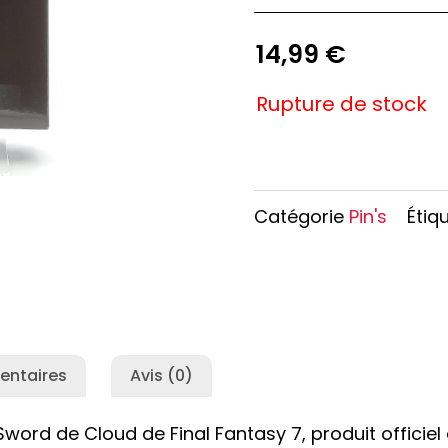
e Conan
Haikyu!!
h
Promised Neverland
14,99
€
Overlord
Rupture de stock
Catégorie
Pin's
Étiq
entaires
Avis (0)
ord de Cloud de Final Fantasy 7, produit officiel 