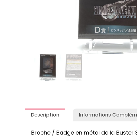
Autres Collections Pokemon
...
Detectiv
Yu-Gi-O
Description
Informations Complém
Broche / Badge en métal de la Buster Sw