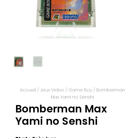
Accueil
/
Jeux Video
/
Game Boy
/ Bomberman
Max Yami no Senshi
Bomberman Max
Yami no Senshi