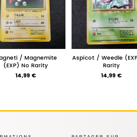
agneti / Magnemite
Aspicot / Weedle (EX
(EXP) No Rarity
Rarity
14,99
€
14,99
€
ORMATIONS
PARTAGER SUR