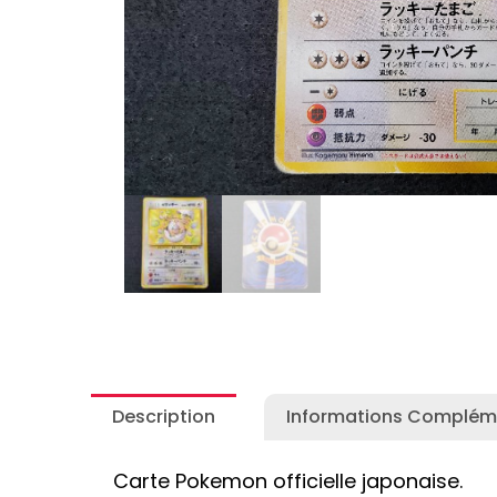
Autres Collections Pokemon
...
Detectiv
Yu-Gi-O
Description
Informations Complém
Carte Pokemon officielle japonaise.