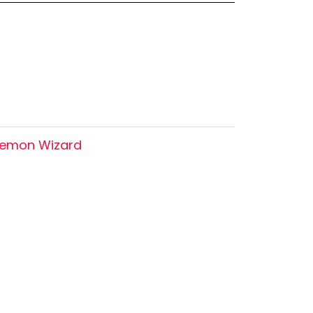
Oshi no Ko
Hell's Paradise
Autres Animes
kemon Wizard