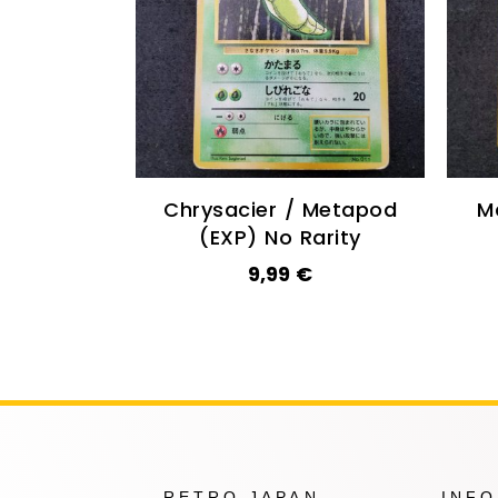
Chrysacier / Metapod
M
(EXP) No Rarity
9,99
€
RETRO JAPAN
INF