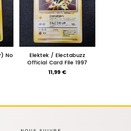
P) No
Elektek / Electabuzz
Official Card File 1997
11,99
€
NOUS SUIVRE