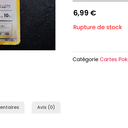
e Conan
Haikyu!!
6,99
€
h
Promised Neverland
Overlord
Rupture de stock
Catégorie
Cartes Po
entaires
Avis (0)