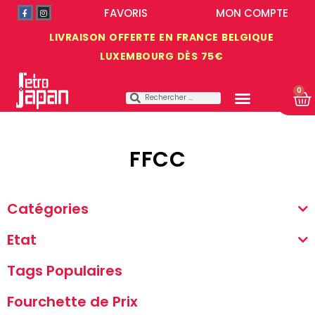
FAVORIS
MON COMPTE
LIVRAISON OFFERTE EN FRANCE BELGIQUE
LUXEMBOURG DÈS 75€
0
FFCC
Catégories
Etat
Tags Populaires
Fourchette de Prix