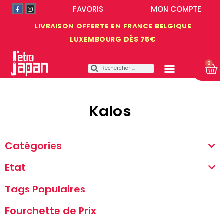
FAVORIS
MON COMPTE
LIVRAISON OFFERTE EN FRANCE BELGIQUE
LUXEMBOURG DÈS 75€
0
Kalos
Catégories
Etat
Tags Populaires
Fourchette de Prix