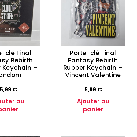
Oshi no Ko
Hell's Paradise
Autres Animes
e-clé Final
Porte-clé Final
sy Rebirth
Fantasy Rebirth
 Keychain –
Rubber Keychain –
andom
Vincent Valentine
5,99
€
5,99
€
outer au
Ajouter au
panier
panier