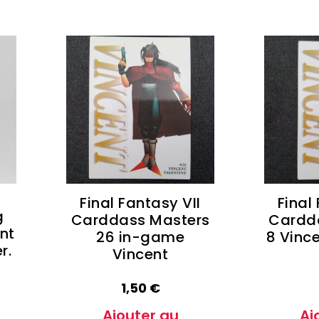
Final Fantasy VII
Final
g
Carddass Masters
Cardd
ent
26 in-game
8 Vinc
r.
Vincent
1,50
€
Ajouter au
Aj