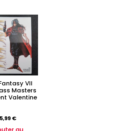
 Fantasy VII
ass Masters
ent Valentine
5,99
€
outer au