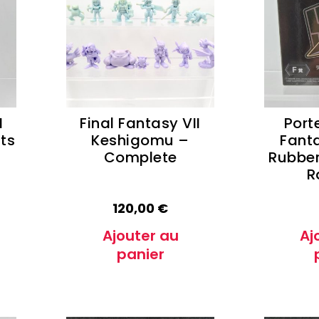
e Conan
Haikyu!!
h
Promised Neverland
Overlord
I
Final Fantasy VII
Port
hts
Keshigomu –
Fanta
Complete
Rubber
R
120,00
€
Ajouter au
Aj
panier