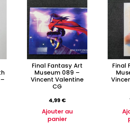
Final Fantasy Art
Final
th
Museum 089 –
Mus
 –
Vincent Valentine
Vincen
CG
4,99
€
Ajouter au
Aj
panier