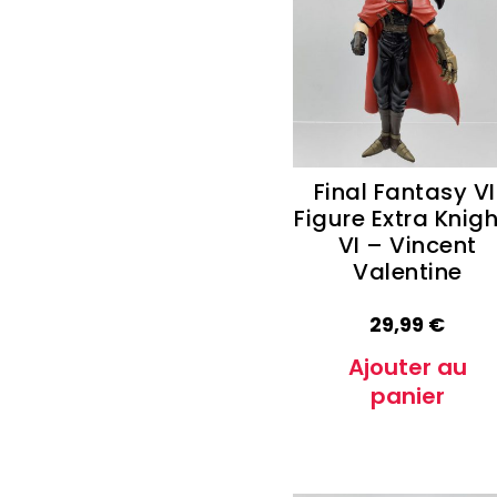
Autres Collections Pokemon
...
Detectiv
Yu-Gi-O
Final Fantasy VI
Figure Extra Knig
VI – Vincent
Valentine
29,99
€
Ajouter au
panier