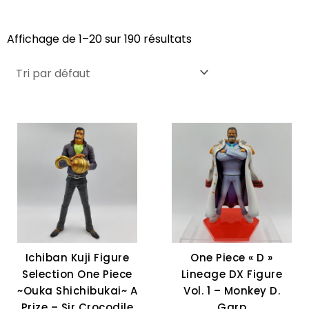
Affichage de 1–20 sur 190 résultats
Ichiban Kuji Figure
One Piece « D »
Selection One Piece
Lineage DX Figure
~Ouka Shichibukai~ A
Vol. 1 – Monkey D.
Prize – Sir Crocodile
Garp