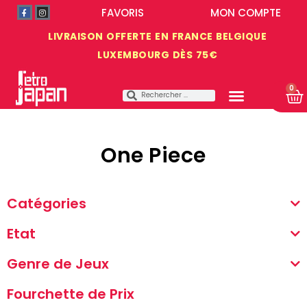
FAVORIS
MON COMPTE
LIVRAISON OFFERTE EN FRANCE BELGIQUE
LUXEMBOURG DÈS 75€
0
One Piece
Catégories
Etat
Genre de Jeux
Fourchette de Prix